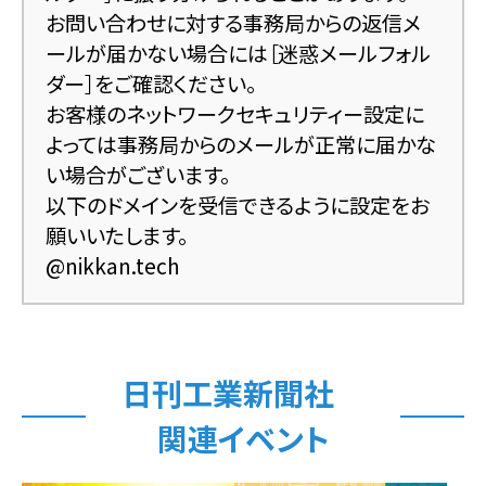
お問い合わせに対する事務局からの返信メ
主催
ールが届かない場合には［迷惑メールフォル
ダー］をご確認ください。
未来モノづくり国際EXPO実行委員会
お客様のネットワークセキュリティー設定に
（モノづくり日本会議、
大阪観光局、
よっては事務局からのメールが正常に届かな
大阪府異業種連携協議会、
大阪市産業経営協会、
い場合がございます。
SKC企業振興連盟協議会（船場経済倶楽部）、
以下のドメインを受信できるように設定をお
大阪府経営合理化協会、
願いいたします。
大阪府経営支援ネットワーク、
@nikkan.tech
なにわあきんど塾同友会、
日本ロボット工業会、
ファインバブル産業会、
セーフティグローバル推進機構、
3S活動推進協会、
SDGsソーシャルデザイン協会、
日刊工業新聞社）
日刊工業新聞社
関連イベント
共催