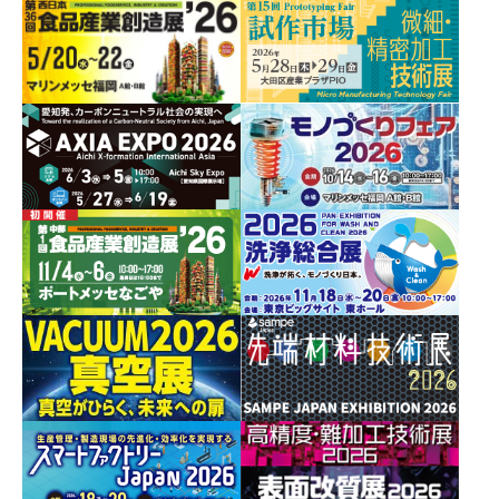
モノづくり日本会議、
日刊工業新聞社
（「TEAM
EXPO 2025」プログラム／
共創パートナー）
後援
経済産業省、
総務省、
外務省、
厚生労働省、
国土交通省、
環境省、
日本貿易振興機構、
中小企業基盤整備機構、
新エネルギー・
産業技術総合開発機構、
産業技術総合研究所、
大阪府、
大阪市、
東大阪市、
堺市、
尼崎市、
大阪産業局、
日本商工会議所、
大阪商工会議所、
東大阪商工会議所、
堺商工会議所、
尼崎商工会議所、
日本経済団体連合会、
関西経済連合会、
関西経済同友会、
日本機械工業連合会、
日本電気制御機器技術会、
日本工作機械工業会、
大阪科学技術センター、