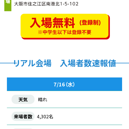
リアル会場 入場者数速報値
7/16（水）
晴れ
4,302名