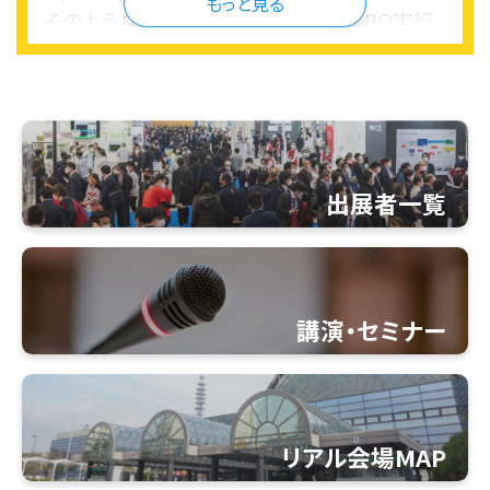
もっと見る
そのような中、未来モノづくり国際EXPO実行
委員会は、（公社）２０２５年日本国際博覧会協
会をはじめ、関係各所の協力のもと、2023年5
月に『未来モノづくり国際EXPO』を大阪で初
開催しました。
本展は、大阪・関西万博と連携した国際見本
出展者一覧
市・展示会として、産業を支える優れた製品・
技術を一堂に集めて国内外に発信するととも
に、展示やフォーラムなどを通じて、商談と交
流の場を促進していきます。​
本会期では、大阪・関西万博の開催期間にあ
講演・セミナー
わせ7月に開催し、国外からも多くの企業が参
加しております。産業の課題解決を目指し、明
るい未来社会をデザインする製品や先端技術
をもった企業が、皆様のご来場をお待ちしてお
リアル会場MAP
ります。