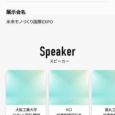
展示会名
未来モノづくり国際EXPO
Speaker
スピーカー
大阪工業大学
HCI
髙丸
ロボット学科 教授
代表取締役社長
代表取